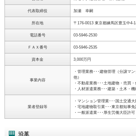
代表取締役
加瀬 幸嗣
所在地
〒176-0013 東京都練馬区豊玉中4-14
電話番号
03-5946-2530
ＦＡＸ番号
03-5946-2535
資本金
3,000万円
・管理業務･･･建物管理（分譲マ
他）
事業内容
・不動産業務･･･土地建物・売買・
・人材派遣業務･･･建築・土木・
・マンション管理業･･･国土交通大臣登
業者登録等
・宅地建物取引業･･･東京都知事免許(
・一般派遣業･･･厚生労働大臣許可 般
沿革