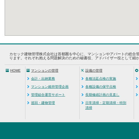
カセック建物管理株式会社は首都圏を中心に、マンションやアパートの総合
ります。それぞれ抱える問題解決のための秘書役、アドバイザー役として細
HOME
マンションの管理
設備の管理
会計・出納業務
各種法廷点検の実施
マンション維持管理企画
各種設備の保守点検
管理組合運営サポート
長期修繕計画の見直し
巡回・建物管理
日常清掃・定期清掃・特別
清掃