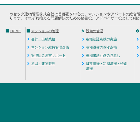
カセック建物管理株式会社は首都圏を中心に、マンションやアパートの総合
ります。それぞれ抱える問題解決のための秘書役、アドバイザー役として細
HOME
マンションの管理
設備の管理
会計・出納業務
各種法廷点検の実施
マンション維持管理企画
各種設備の保守点検
管理組合運営サポート
長期修繕計画の見直し
巡回・建物管理
日常清掃・定期清掃・特別
清掃