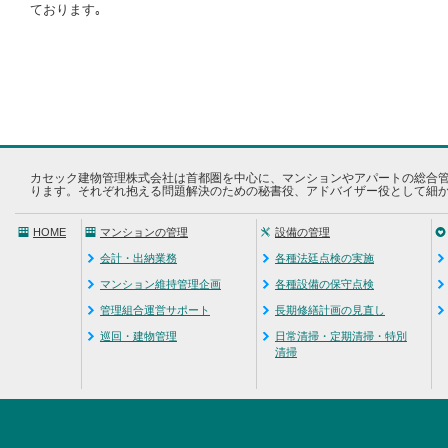
ております｡
カセック建物管理株式会社は首都圏を中心に、マンションやアパートの総合
ります。それぞれ抱える問題解決のための秘書役、アドバイザー役として細
HOME
マンションの管理
設備の管理
会計・出納業務
各種法廷点検の実施
マンション維持管理企画
各種設備の保守点検
管理組合運営サポート
長期修繕計画の見直し
巡回・建物管理
日常清掃・定期清掃・特別
清掃