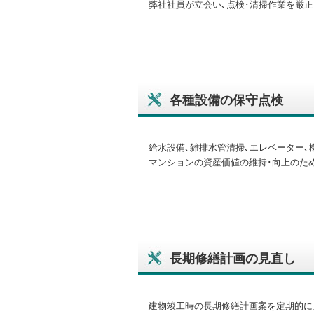
弊社社員が立会い､点検･清掃作業を厳正
各種設備の保守点検
給水設備､雑排水管清掃､エレベーター､
マンションの資産価値の維持･向上のた
長期修繕計画の見直し
建物竣工時の長期修繕計画案を定期的に