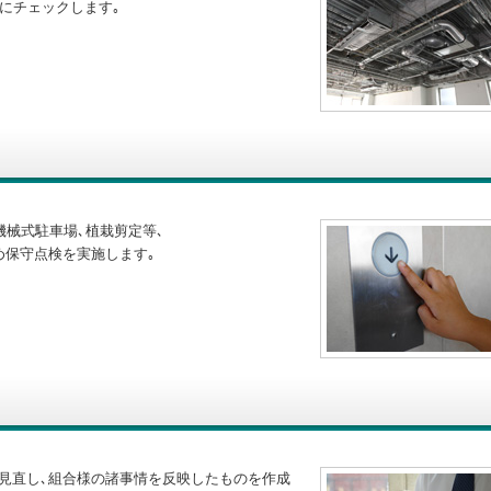
にチェックします｡
機械式駐車場､植栽剪定等､
め保守点検を実施します｡
見直し､組合様の諸事情を反映したものを作成