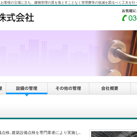
にお客様の立場に立ち、建物管理の質を落とすことなく管理費等の低減を図るべく工夫を行
備点検､建築設備点検を専門業者により実施し､